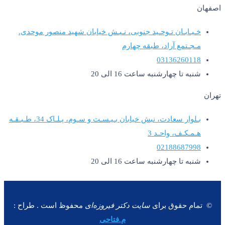
اصفهان
خـیـابـان تـوحـید جنوبی، نـبـش خیابان شهید منصور موحدی.
مـجـتمع آراد، طبقه چهارم
03136260118
شنبه تا چهارشنبه ساعت 16 الی 20
تهران
بـلوار سعادت، نبش خیابان بـیـسـت و سـوم، پـلـاک 34، طـبـقـه
هـمـکـف، واحـد 3
02188687998
شنبه تا چهارشنبه ساعت 16 الی 20
©
تمام حقوق برای
سایت دکتر فیروزه‌ای
محفوظ است
. طراح :
م.فتاحی