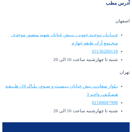
آدرس مطب
اصفهان
خـیـابـان تـوحـید جنوبی، نـبـش خیابان شهید منصور موحدی.
مـجـتمع آراد، طبقه چهارم
03136260118
شنبه تا چهارشنبه ساعت 16 الی 20
تهران
بـلوار سعادت، نبش خیابان بـیـسـت و سـوم، پـلـاک 34، طـبـقـه
هـمـکـف، واحـد 3
02188687998
شنبه تا چهارشنبه ساعت 16 الی 20